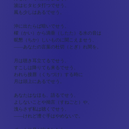
波はヒタヒタ打つでせう、
風も少しはあるでせう。
沖に出たらば暗いでせう、
櫂（かい）から滴垂（したた）る水の音は
昵懇（ちか）しいものに聞こえませう、
――あなたの言葉の杜切（とぎ）れ間を。
月は聴き耳立てるでせう、
すこしは降りても来るでせう、
われら接唇（くちづけ）する時に
月は頭上にあるでせう。
あなたはなほも、語るでせう、
よしないことや拗言（すねごと）や、
洩らさず私は聴くでせう、
――けれど漕ぐ手はやめないで。