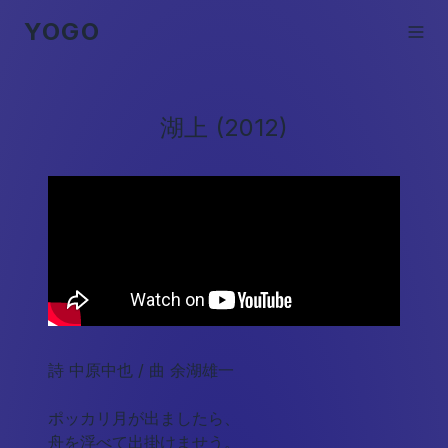
YOGO
湖上
(
2012
)
詩 中原中也 / 曲 余湖雄一
ポッカリ月が出ましたら、
舟を浮べて出掛けませう。