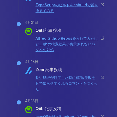
TypeScriptのビルドをesbuildで置き
換えてみる
4月21日
Qiita記事投稿
Alfred Github Reposを入れてみたけ
ど、ghの検索結果が表示されないバ
グへの対処
4月18日
Zenn記事投稿
長い処理が終了した時に成功/失敗を
音で知らせてくれるコマンドをつくっ
た
4月18日
Qiita記事投稿
macOS向けのElectron で "can't be