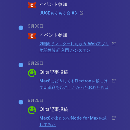
イベント参加
JUCEもくもく会 #3
9月30日
イベント参加
2時間でマスターしちゃう Webアプリ
脆弱性診断 入門 ハンズオン
9月29日
Qiita記事投稿
Max8にどうしてもElectronを載っけ
てUI革命を起こしたかったおれたちは
9月26日
Qiita記事投稿
Max8が出たのでNode for Maxを試
してみた