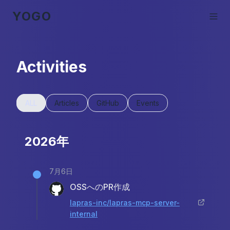
YOGO
Activities
ALL
Articles
GitHub
Events
2026年
7月6日
OSSへのPR作成
lapras-inc/lapras-mcp-server-
internal